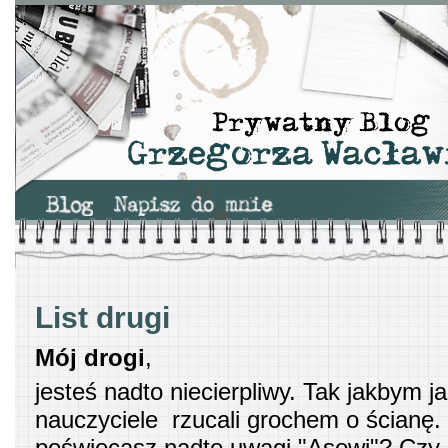
List drugi
Mój drogi
,
jesteś nadto niecierpliwy. Tak jakbym ja
nauczyciele rzucali grochem o ścianę.
poświęcasz nadto uwagi "Asowi"? Czy