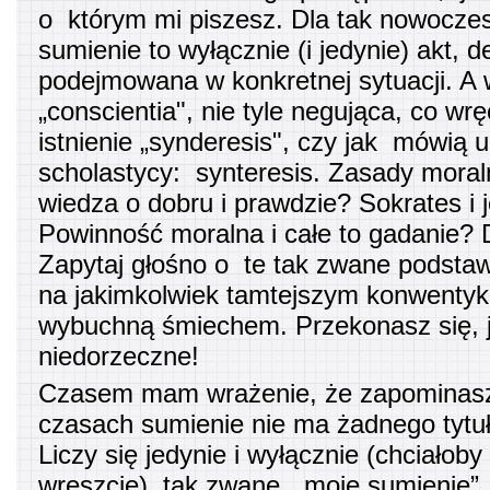
o którym mi piszesz. Dla tak nowocze
sumienie to wyłącznie (i jedynie) akt, d
podejmowana w konkretnej sytuacji. A 
„conscientia", nie tyle negująca, co wr
istnienie „synderesis", czy jak mówią 
scholastycy: synteresis. Zasady mora
wiedza o dobru i prawdzie? Sokrates i
Powinność moralna i całe to gadanie? 
Zapytaj głośno o te tak zwane podsta
na jakimkolwiek tamtejszym konwentyk
wybuchną śmiechem. Przekonasz się, j
niedorzeczne!
Czasem mam wrażenie, że zapominasz, 
czasach sumienie nie ma żadnego tytułu
Liczy się jedynie i wyłącznie (chciałoby
wreszcie) tak zwane „moje sumienie”.