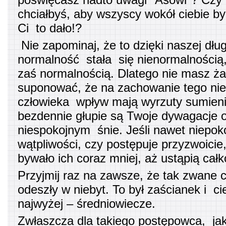
chciałbyś, aby wszyscy wokół ciebie by
Ci to dało!?
Nie zapominaj, że to dzięki naszej dług
normalność stała się nienormalnością
zaś normalnością. Dlatego nie masz ż
suponować, że na zachowanie tego ni
człowieka wpływ mają wyrzuty sumieni
bezdennie głupie są Twoje dywagacje o
niespokojnym śnie. Jeśli nawet niepok
wątpliwości, czy postępuje przyzwoicie,
bywało ich coraz mniej, aż ustąpią całk
Przyjmij raz na zawsze, że tak zwane 
odeszły w niebyt. To był zaścianek i 
najwyżej – średniowiecze.
Zwłaszcza dla takiego postępowca, jak