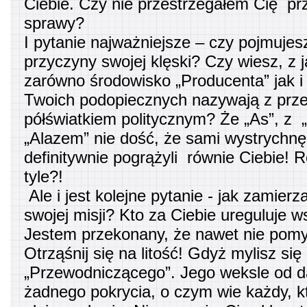
Ciebie. Czy nie przestrzegałem Cię pr
sprawy?
I pytanie najważniejsze – czy pojmujes
przyczyny swojej klęski? Czy wiesz, z
zarówno środowisko „Producenta” jak 
Twoich podopiecznych nazywają z pr
półświatkiem politycznym? Że „As”, z 
„Alazem” nie dość, że sami wystrychnęl
definitywnie pogrążyli równie Ciebie!
tyle?!
Ale i jest kolejne pytanie - jak zamierz
swojej misji? Kto za Ciebie ureguluje w
Jestem przekonany, że nawet nie pomy
Otrząśnij się na litość! Gdyż mylisz s
„Przewodniczącego”. Jego weksle od 
żadnego pokrycia, o czym wie każdy, k