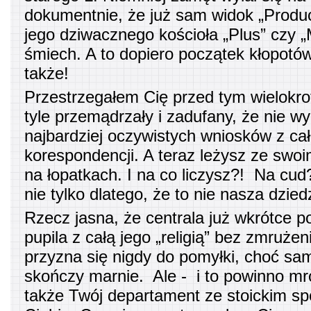
dokumentnie, że już sam widok „Produc
jego dziwacznego kościoła „Plus” czy „
śmiech. A to dopiero początek kłopotó
także!
Przestrzegałem Cię przed tym wielokrot
tyle przemądrzały i zadufany, że nie 
najbardziej oczywistych wniosków z cał
korespondencji. A teraz leżysz ze swo
na łopatkach. I na co liczysz?! Na cud?
nie tylko dlatego, że to nie nasza dzied
Rzecz jasna, że centrala już wkrótce 
pupila z całą jego „religią” bez zmrużen
przyzna się nigdy do pomyłki, choć sa
skończy marnie. Ale - i to powinno mr
także Twój departament ze stoickim s