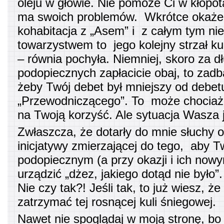
oleju w głowie. Nie pomoże Ci w kłopo
ma swoich problemów. Wkrótce okaże 
kohabitacja z „Asem” i z całym tym n
towarzystwem to jego kolejny strzał ku
– równia pochyła. Niemniej, skoro za d
podopiecznych zapłacicie obaj, to zadb
żeby Twój debet był mniejszy od debet
„Przewodniczącego”. To może chociaż
na Twoją korzyść. Ale sytuacja Wasza j
Zwłaszcza, że dotarły do mnie słuchy 
inicjatywy zmierzającej do tego, aby 
podopiecznym (a przy okazji i ich n
urządzić „dżez, jakiego dotąd nie było”
Nie czy tak?! Jeśli tak, to już wiesz, że
zatrzymać tej rosnącej kuli śniegowej.
Nawet nie spoglądaj w moją stronę, bo