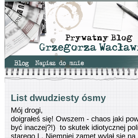
List dwudziesty ósmy
Mój drogi,
doigrałeś się! Owszem - chaos jaki po
być inaczej?!) to skutek idiotycznej poli
starego L. Niemniej zamęt wylał się na c