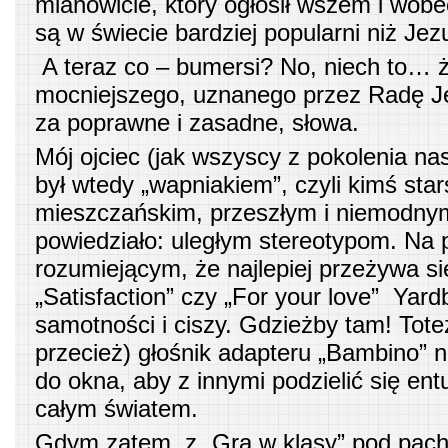
mianowicie, który ogłosił wszem i wobe
są w świecie bardziej popularni niż Jez
A teraz co – bumersi? No, niech to… 
mocniejszego, uznanego przez Radę J
za poprawne i zasadne, słowa.
Mój ojciec (jak wszyscy z pokolenia na
był wtedy „wapniakiem”, czyli kimś sta
mieszczańskim, przeszłym i niemodnym
powiedziało: uległym stereotypom. Na p
rozumiejącym, że najlepiej przeżywa s
„Satisfaction” czy „For your love” Yard
samotności i ciszy. Gdzieżby tam! Tote
przecież) głośnik adapteru „Bambino” 
do okna, aby z innymi podzielić się en
całym światem.
Gdym zatem, z „Grą w klasy” pod pachą