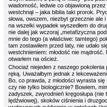
wiadomość, ledwie co objawioną przez 
westchnął – jaka biblia taki prorok. Pr
słowa, owszem, niezbyt grzecznie ale i
na wszelki wypadek wyszedłem do drug
nie dalej jak wczoraj „metafizyczna pod
mnie do tego (a właściwe: tamtego) pok
tam zostawiłem przed laty, nie udało si
westchnieniem: młodość nie mądrość.
otwarłem na oścież.
Chociaż niejeden z naszego pokolenia
ręką. Uważałbym jednak z lekceważeni
Bo, co prawda, z młodości wyrasta się 
czy nie tylko biologicznie? Bowiem, m
zadyszek, zwyrodnień kręgosłupa (nie t
lędźwiowej), skoków ciśnienia i druzg