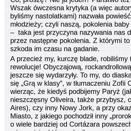
Wszak ówczesna krytyka (a więc autor
byliśmy nastolatkami) nazwała powieść 
młodzieży; czyli naszą, pokolenia baby
– taka jest przyczyna nazywania nas d
przez następne pokolenia. Z którymi t
szkoda im czasu na gadanie.
A przecież my, kurczę blade, robiliśmy 
rewolucje! Obyczajową, rockandrollową
jeszcze się wydarzyły. To my, do diask
się „Grą w klasy”, w tłumaczeniu Zofii 
wierząc, że kiedyś podbijemy Paryż (jak
nieszczęsny Oliveira, także przybysz,
Aires), czy inny Nowy Jork, a przy okazj
Miasto, z jakiego pochodził inny „pror
o wiele bardziej od Cortázara powszec