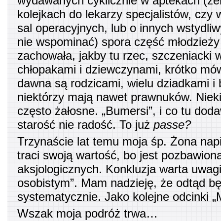
wydawanych cyklicznie w aptekach (że
kolejkach do lekarzy specjalistów, czy 
sal operacyjnych, lub o innych wstydl
nie wspominać) spora część młodzieży
zachowała, jakby tu rzec, szczeniacki w
chłopakami i dziewczynami, krótko mów
dawna są rodzicami, wielu dziadkami i 
niektórzy mają nawet prawnuków. Niek
często żałosne. „Bumersi”, i co tu d
starość nie radość. To już
passe?
Trzynaście lat temu moja śp. Żona napi
traci swoją wartość, bo jest pozbawio
aksjologicznych. Konkluzja warta uwag
osobistym”. Mam nadzieję, że odtąd będ
systematycznie. Jako kolejne odcinki „M
Wszak moja podróż trwa…