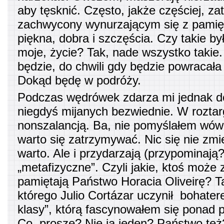
aby tęsknić. Często, jakże częściej, za
zachwycony wynurzającym się z pamię
piękna, dobra i szczęścia. Czy takie by
moje, życie? Tak, nade wszystko takie. T
będzie, do chwili gdy będzie powracał
Dokąd będę w podróży.
Podczas wędrówek zdarza mi jednak do
niegdyś mijanych bezwiednie. W roztar
nonszalancją. Ba, nie pomyślałem wów
warto się zatrzymywać. Nic się nie zmie
warto. Ale i przydarzają (przypominają
„metafizyczne”. Czyli jakie, ktoś może
pamiętają Państwo Horacia Oliveirę? T
którego Julio Cortázar uczynił bohater
klasy”, którą fascynowałem się ponad 
Co, proszę? Nie ja jeden? Państwo też