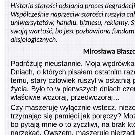
Historia starości odsłania proces degradacji
Współcześnie naprzeciw starości ruszyła ca
uniwersytetów, handlu, biznesu, reklamy. S
swoją wartość, bo jest pozbawiona funda
aksjologicznych.
Mirosława Błasz
Podróżuję nieustannie. Moja wędrówka
Dniach, o których pisałem ostatnim raze
temu, stary człowiek ruszył w ostatnią
życia. Było to w pierwszych dniach cz
właściwie wczoraj, przedwczoraj…
Czy maszeruję wyłącznie wstecz, niezd
trzymając się pamięci jak poręczy? Mo
bo pytają mnie o to życzliwi, na brak k
narzekać. Owszem, maszeruję nierzadko