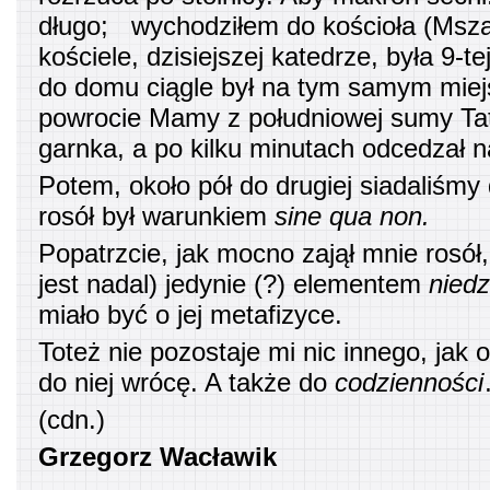
długo; wychodziłem do kościoła (Msza 
kościele, dzisiejszej katedrze, była 9-t
do domu ciągle był na tym samym miej
powrocie Mamy z południowej sumy Tat
garnka, a po kilku minutach odcedzał n
Potem, około pół do drugiej siadaliśmy
rosół był warunkiem
sine qua non.
Popatrzcie, jak mocno zajął mnie rosół, 
jest nadal) jedynie (?) elementem
niedzi
miało być o jej metafizyce.
Toteż nie pozostaje mi nic innego, jak 
do niej wrócę. A także do
codzienności
(cdn.)
Grzegorz Wacławik