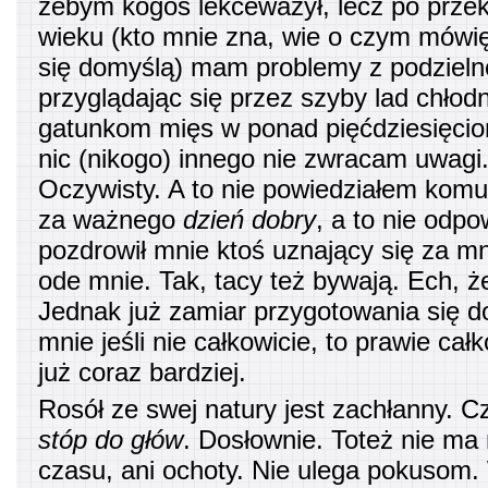
żebym kogoś lekceważył, lecz po prze
wieku (kto mnie zna, wie o czym mówię
się domyślą) mam problemy z podzieln
przyglądając się przez szyby lad chłod
gatunkom mięs w ponad pięćdziesięciom
nic (nikogo) innego nie zwracam uwagi
Oczywisty. A to nie powiedziałem kom
za ważnego
dzień dobry
, a to nie odp
pozdrowił mnie ktoś uznający się za m
ode mnie. Tak, tacy też bywają. Ech, że
Jednak już zamiar przygotowania się d
mnie jeśli nie całkowicie, to prawie cał
już coraz bardziej.
Rosół ze swej natury jest zachłanny. Cz
stóp do głów
. Dosłownie. Toteż nie ma 
czasu, ani ochoty. Nie ulega pokusom.