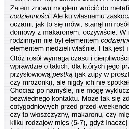
Zatem znowu mogłem wrócić do metaf
codzienności.
Ale ku własnemu zaskoc
oczami, jak to się mówi, stanął mi rosół
domowy z makaronem, oczywiście. W
rodzinnym nie był elementem
codzienn
elementem niedzieli właśnie. I tak jest 
Otóż rosół wymaga czasu i cierpliwośc
wprawdzie o takich, dla których jego pr
przysłowiową
pestką
(jak zupy w prosz
czy mrożonki), ale nigdy ich nie spotka
Chociaż po namyśle, nie mogę wyklucz
bezwiednego kontaktu. Może tak się z
cotygodniowych przed przed-weekend
czy to włoszczyzny, makaronu, czy mię
kilku rodzajów mięs (5-7), gdyż inaczej