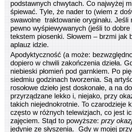
podstawnych chwytach. Co najwyżej m
śpiewać. Tyle, że nader to (wiem z do
swawolne traktowanie oryginału. Jeśli n
pewno wyśpiewywanych (jeśli to dobre 
tekstem piosenki. Słowem – brzmi jak b
aplauz idzie.
Apodyktyczność (a może: bezwzględnoś
dopiero w chwili zakończenia dzieła. G
niebieski płomień pod garnkiem. Po pięc
siedmiu godzinach tworzenia. Są artyści
rosołowe dzieło jest doskonałe, a na d
przyrządzane lekko i, niejako, przy oka
takich niejednokrotnie. To czarodzieje
często w różnych telewizjach, co jest 
zajęciem. Stąd to powyższe:
przy okazj
jedynie ze słyszenia. Gdy w mojej prz