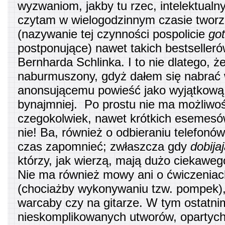
wyzwaniom, jakby tu rzec, intelektualn
czytam w wielogodzinnym czasie tworz
(nazywanie tej czynności pospolicie
go
postponujące) nawet takich bestselleró
Bernharda Schlinka. I to nie dlatego, ż
naburmuszony, gdyż dałem się nabrać
anonsującemu powieść jako wyjątkową. 
bynajmniej. Po prostu nie ma możliwoś
czegokolwiek, nawet krótkich esemesó
nie! Ba, również o odbieraniu telefonów
czas zapomnieć; zwłaszcza gdy
dobijaj
którzy, jak wierzą, mają dużo ciekawe
Nie ma również mowy ani o ćwiczeniac
(chociażby wykonywaniu tzw. pompek),
warcaby czy na gitarze. W tym ostatn
nieskomplikowanych utworów, opartyc