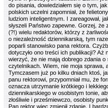
do pisania, dowiedziałem się o tym, jak 
polskich uczelni zapomniał, że felieto
ludziom inteligentnym. I zareagował, j
słyszeli Państwo zapewne. Gorzej, że 
(?!) wielu redaktorów, którzy z żarliwoś
o niezależność dziennikarską, tym raz
poparli stanowisko pana rektora. Czyżb
dotyczyło ono treści ich publikacji? Aż 
wierzyć, że nie mają dobrego zdania o
czytelnikach. Wiem, nie moja sprawa, a
Tymczasem już po kilku dniach ktoś, j
panu rektorowi, przypomniał mu, że fo
oznacza utrzymanie krótkiego i lekkieg
dziennikarskiego w osobistym tonie, a
złośliwie i prześmiewczo, osobisty punk
Pan rektor więc zmienił zdanie. I bard