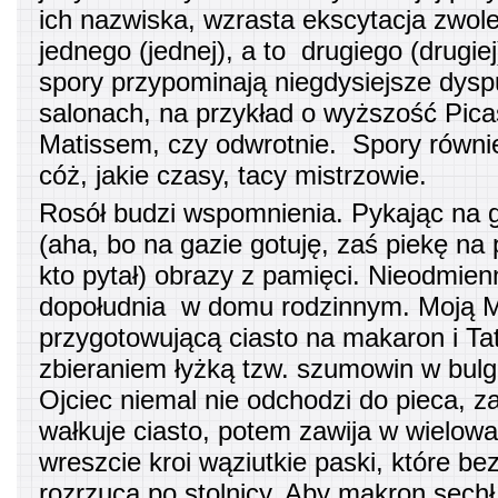
ich nazwiska, wzrasta ekscytacja zwol
jednego (jednej), a to drugiego (drugi
spory przypominają niegdysiejsze dysp
salonach, na przykład o wyższość Pic
Matissem, czy odwrotnie. Spory równi
cóż, jakie czasy, tacy mistrzowie.
Rosół budzi wspomnienia. Pykając na g
(aha, bo na gazie gotuję, zaś piekę na 
kto pytał) obrazy z pamięci. Nieodmien
dopołudnia w domu rodzinnym. Moją
przygotowującą ciasto na makaron i Ta
zbieraniem łyżką tzw. szumowin w bul
Ojciec niemal nie odchodzi do pieca, 
wałkuje ciasto, potem zawija w wielowa
wreszcie kroi wąziutkie paski, które be
rozrzuca po stolnicy. Aby makron sechł