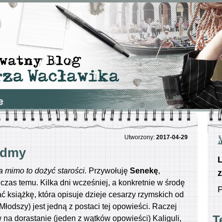
Utworzony
2017-04-29
ódmy
L
 mimo to dożyć starości.
Przywołuję
Senekę
,
z
czas temu. Kilka dni wcześniej, a konkretnie w środę
P
 książkę, która opisuje dzieje cesarzy rzymskich od
łodszy) jest jedną z postaci tej opowieści. Raczej
T
na dorastanie (jeden z wątków opowieści) Kaliguli,