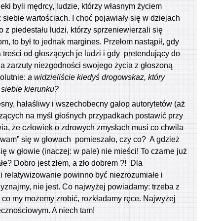
eki byli mędrcy, ludzie, którzy własnym życiem
 siebie wartościach. I choć pojawiały się w dziejach
 z piedestału ludzi, którzy sprzeniewierzali się
, to był to jednak margines. Przełom nastąpił, gdy
 treści od głoszących je ludzi i gdy pretendujący do
 na zarzuty niezgodności swojego życia z głoszoną
olutnie:
a widzieliście kiedyś drogowskaz, który
siebie kierunku?
ny, hałaśliwy i wszechobecny galop autorytetów (aż
dzących na myśl głośnych przypadkach postawić przy
ia, że człowiek o zdrowych zmysłach musi co chwila
y „ wam” się w głowach pomieszało, czy co? A gdzież
 w głowie (inaczej: w pale) nie mieści! To czarne już
iałe? Dobro jest złem, a zło dobrem ?! Dla
zi relatywizowanie powinno być niezrozumiałe i
zyznajmy, nie jest. Co najwyżej powiadamy: trzeba z
le co my możemy zrobić, rozkładamy ręce. Najwyżej
ecznościowym. A niech tam!