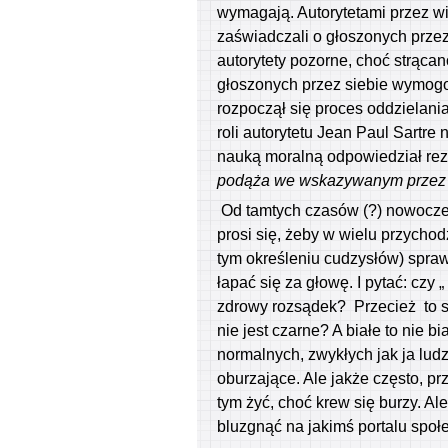
wymagają. Autorytetami przez wi
zaświadczali o głoszonych przez
autorytety pozorne, choć strącano
głoszonych przez siebie wymogom
rozpoczął się proces oddzielania
roli autorytetu Jean Paul Sartre
nauką moralną odpowiedział rez
podąża we wskazywanym przez 
Od tamtych czasów (?) nowoczes
prosi się, żeby w wielu przycho
tym określeniu cudzysłów) spraw
łapać się za głowę. I pytać: cz
zdrowy rozsądek? Przecież to się
nie jest czarne? A białe to nie b
normalnych, zwykłych jak ja lud
oburzające. Ale jakże często, pr
tym żyć, choć krew się burzy. A
bluzgnąć na jakimś portalu społ