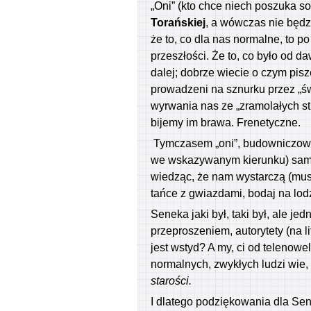
„Oni” (kto chce niech poszuka so
Torańskiej
, a wówczas nie będzi
że to, co dla nas normalne, to p
przeszłości. Że to, co było od da
dalej; dobrze wiecie o czym pi
prowadzeni na sznurku przez „św
wyrwania nas ze „zramolałych str
bijemy im brawa. Frenetyczne.
Tymczasem „oni”, budowniczowi
we wskazywanym kierunku) samoc
wiedząc, że nam wystarczą (muszą
tańce z gwiazdami, bodaj na lod
Seneka jaki był, taki był, ale jed
przeproszeniem, autorytety (na l
jest wstyd? A my, ci od telenow
normalnych, zwykłych ludzi wie,
starości.
I dlatego podziękowania dla Se