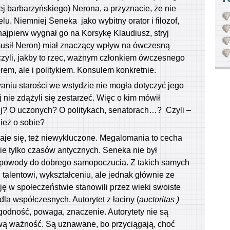
j barbarzyńskiego) Nerona, a przyznacie, że nie
lu. Niemniej Seneka jako wybitny orator i filozof,
jpierw wygnał go na Korsykę Klaudiusz, stryj
musił Neron) miał znaczący wpływ na ówczesną
 czyli, jakby to rzec, ważnym członkiem ówczesnego
rem, ale i politykiem. Konsulem konkretnie.
aniu starości we wstydzie nie mogła dotyczyć jego
 nie zdążyli się zestarzeć. Więc o kim mówił
ej? O uczonych? O politykach, senatorach…? Czyli –
ież o sobie?
aje się, też niewykluczone. Megalomania to cecha
nie tylko czasów antycznych. Seneka nie był
ł powody do dobrego samopoczucia. Z takich samych
 talentowi, wykształceniu, ale jednak głównie ze
ę w społeczeństwie stanowili przez wieki swoiste
dla współczesnych. Autorytet z łaciny (
auctoritas )
 godność, powaga, znaczenie. Autorytety nie są
swą ważność. Są uznawane, bo przyciągają, choć