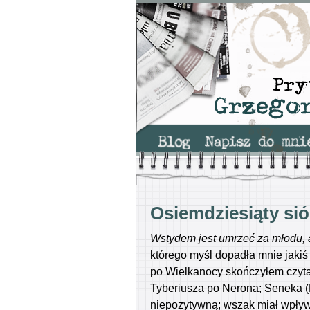
Osiemdziesiąty si
Wstydem jest umrzeć za młodu, a
którego myśl dopadła mnie jakiś 
po Wielkanocy skończyłem czytać
Tyberiusza po Nerona; Seneka (M
niepozytywną; wszak miał wpływ 