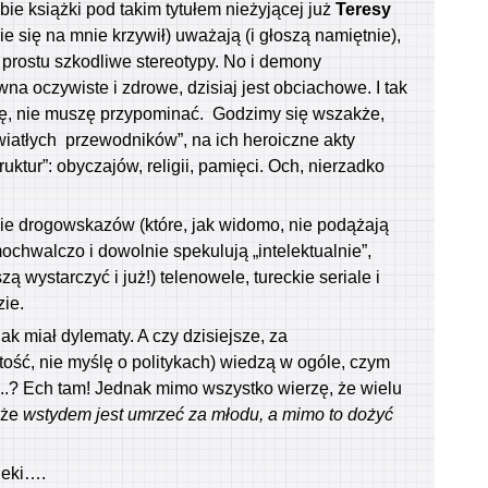
bie książki pod takim tytułem nieżyjącej już
Teresy
e się na mnie krzywił) uważają (i głoszą namiętnie),
o prostu szkodliwe stereotypy. No i demony
wna oczywiste i zdrowe, dzisiaj jest obciachowe. I tak
szę, nie muszę przypominać. Godzimy się wszakże,
iatłych przewodników”, na ich heroiczne akty
uktur”: obyczajów, religii, pamięci. Och, nierzadko
e drogowskazów (które, jak widomo, nie podążają
hwalczo i dowolnie spekulują „intelektualnie”,
 wystarczyć i już!) telenowele, tureckie seriale i
zie.
nak miał dylematy. A czy dzisiejsze, za
itość, nie myślę o politykach) wiedzą w ogóle, czym
el..? Ech tam! Jednak mimo wszystko wierzę, że wielu
 że
wstydem jest umrzeć za młodu, a mimo to dożyć
neki….