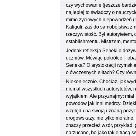
czy wychowanie (jeszcze bardzie
najlepiej to świadczy o nauczycie
mimo życiowych niepowodzeń (na
Kaliguli, zaś do samobójstwa z
rzeczywistość. Był autorytetem,
establishmentu. Mistrzem, mento
Jednak refleksja Seneki o dożyw
uczniów. Mówiąc pokrótce – obaj
Seneka? O arystokracji rzymski
o ówczesnych elitach? Czy równ
Niekoniecznie. Chociaż, jak wyd
niemal wszystkich autorytetów, 
wyjątkiem. Ale przyznajmy: mia
powodów jak inni mędrcy. Dzięki
względu na swoją uznaną pozycj
drogowskazy, nie tylko moralne, 
znaczy przecież wzór, przykład,
narzucane, bo jako takie tracą 