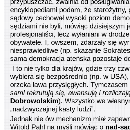
przypuszczać, zwalnia od posługiwania
encyklopediami podam, że starożytny, 
sądowy cechował wysoki poziom demok
sędziami nie byli, mówiąc dzisiejszym 
profesjonaliści, lecz wyłaniani w drodz
obywatele. I, owszem, zdarzały się wyr
niesprawiedliwe (np. skazanie Sokrate
sama demokracja ateńska pozostaje do
I to nie tylko dla krajów, gdzie trzy cz
wybiera się bezpośrednio (np. w USA)
orzeka ława przysięgłych. Tymczasem 
sami rekrutują się, awansują i rozliczaj
Dobrowolskim
). Wszystko we własny
„nadzwyczajnej kasty ludzi”.
Jednak nie ów mechanizm miał zapewn
Witold Pahl na myśli mówiąc o
nad-są