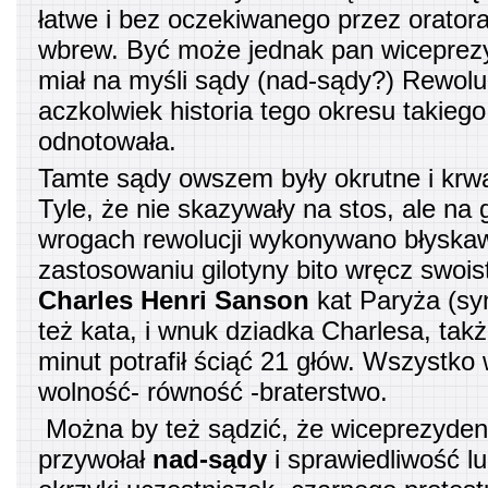
łatwe i bez oczekiwanego przez oratora
wbrew. Być może jednak pan wicepre
miał na myśli sądy (nad-sądy?) Rewoluc
aczkolwiek historia tego okresu takiego
odnotowała.
Tamte sądy owszem były okrutne i krwa
Tyle, że nie skazywały na stos, ale na 
wrogach rewolucji wykonywano błyskawi
zastosowaniu gilotyny bito wręcz swois
Charles Henri Sanson
kat Paryża (sy
też kata, i wnuk dziadka Charlesa, tak
minut potrafił ściąć 21 głów. Wszystko 
wolność- równość -braterstwo.
Można by też sądzić, że wiceprezyde
przywołał
nad-sądy
i sprawiedliwość l