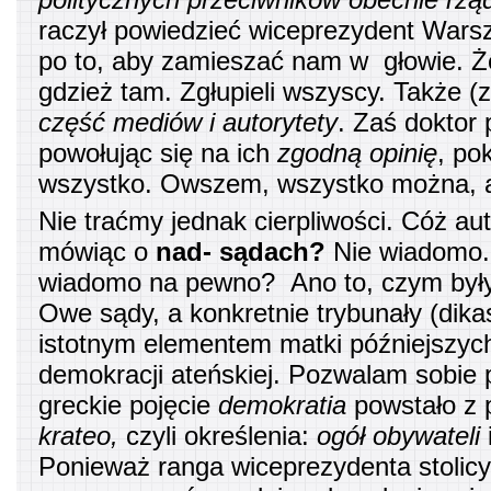
raczył powiedzieć wiceprezydent Wars
po to, aby zamieszać nam w głowie. Że
gdzież tam. Zgłupieli wszyscy. Także 
część mediów i autorytety
. Zaś doktor 
powołując się na ich
zgodną opinię
, po
wszystko. Owszem, wszystko można, a
Nie traćmy jednak cierpliwości. Cóż aut
mówiąc o
nad- sądach?
Nie wiadomo.
wiadomo na pewno? Ano to, czym były
Owe sądy, a konkretnie trybunały (dikas
istotnym elementem matki późniejszych
demokracji ateńskiej. Pozwalam sobie 
greckie pojęcie
demokratia
powstało z 
krateo,
czyli określenia:
ogół obywateli
Ponieważ ranga wiceprezydenta stolicy