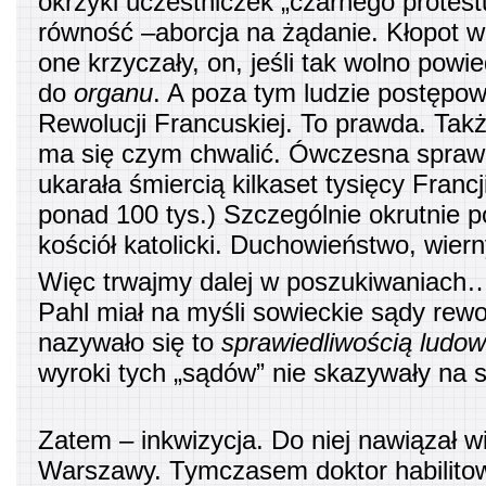
okrzyki uczestniczek „czarnego protest
równość –aborcja na żądanie. Kłopot w
one krzyczały, on, jeśli tak wolno powie
do
organu
. A poza tym ludzie postępowi
Rewolucji Francuskiej. To prawda. Także
ma się czym chwalić. Ówczesna spraw
ukarała śmiercią kilkaset tysięcy Fran
ponad 100 tys.) Szczególnie okrutnie 
kościół katolicki. Duchowieństwo, wierny
Więc trwajmy dalej w poszukiwaniach
Pahl miał na myśli sowieckie sądy re
nazywało się to
sprawiedliwością ludo
wyroki tych „sądów” nie skazywały na s
Zatem – inkwizycja. Do niej nawiązał 
Warszawy. Tymczasem doktor habilit