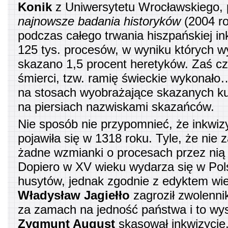
Konik
z Uniwersytetu Wrocławskiego, 
najnowsze badania historyków
(2004 ro
podczas całego trwania hiszpańskiej ink
125 tys. procesów, w wyniku których wy
skazano 1,5 procent heretyków. Zaś c
śmierci, tzw. ramię świeckie wykonało
na stosach wyobrażające skazanych ku
na piersiach nazwiskami skazańców.
Nie sposób nie przypomnieć, że inkwiz
pojawiła się w 1318 roku. Tyle, że nie 
żadne wzmianki o procesach przez nią
Dopiero w XV wieku wydarza się w Pol
husytów, jednak zgodnie z edyktem wi
Władysław Jagiełło
zagroził zwolenn
za zamach na jedność państwa i to wys
Zygmunt August
skasował inkwizycję,