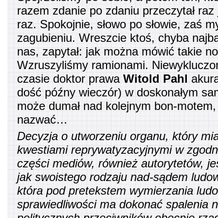
razem zdanie po zdaniu przeczytał raz 
raz. Spokojnie, słowo po słowie, zaś m
zagubieniu. Wreszcie ktoś, chyba najb
nas, zapytał: jak można mówić takie n
Wzruszyliśmy ramionami. Niewykluczo
czasie doktor prawa
Witold Pahl
akura
dość późny wieczór) w doskonałym sa
może dumał nad kolejnym bon-motem, 
nazwać…
Decyzja o utworzeniu organu, który mi
kwestiami reprywatyzacyjnymi w zgodne
części mediów, również autorytetów, je
jak swoistego rodzaju nad-sądem ludow
która pod pretekstem wymierzania lud
sprawiedliwości ma dokonać spalenia n
politycznych przeciwników obecnie rzą