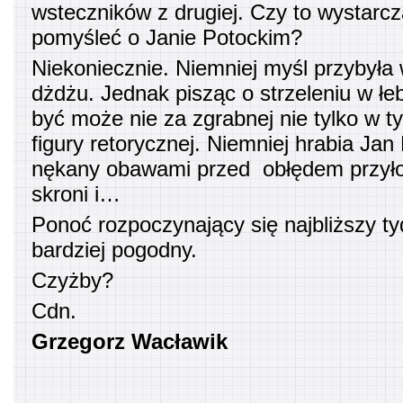
wsteczników z drugiej. Czy to wystarc
pomyśleć o Janie Potockim?
Niekoniecznie. Niemniej myśl przybył
dżdżu. Jednak pisząc o strzeleniu w łe
być może nie za zgrabnej nie tylko w t
figury retorycznej. Niemniej hrabia Jan
nękany obawami przed obłędem przyłoż
skroni i…
Ponoć rozpoczynający się najbliższy t
bardziej pogodny.
Czyżby?
Cdn.
Grzegorz Wacławik