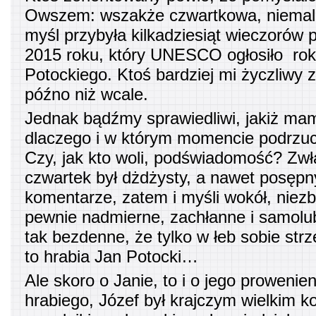
Owszem: wszakże czwartkowa, niema
myśl przybyła kilkadziesiąt wieczorów
2015 roku, który UNESCO ogłosiło rok
Potockiego. Ktoś bardziej mi życzliwy z
późno niż wcale.
Jednak bądźmy sprawiedliwi, jakiż mam
dlaczego i w którym momencie podrzu
Czy, jak kto woli, podświadomość? Zwł
czwartek był dżdżysty, a nawet posępn
komentarze, zatem i myśli wokół, niezb
pewnie nadmierne, zachłanne i samolub
tak bezdenne, że tylko w łeb sobie strze
to hrabia Jan Potocki…
Ale skoro o Janie, to i o jego prowenien
hrabiego, Józef był krajczym wielkim k