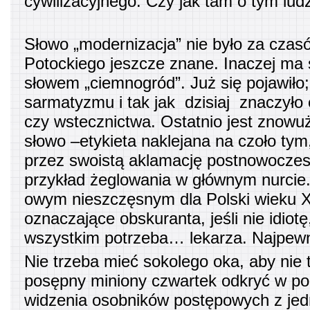
cywilizacyjnego. Czy jak tam o tym lud
Słowo „modernizacja” nie było za czas
Potockiego jeszcze znane. Inaczej ma 
słowem „ciemnogród”. Już się pojawiło
sarmatyzmu i tak jak dzisiaj znaczyło 
czy wstecznictwa. Ostatnio jest znowu
słowo –etykieta naklejana na czoło tym,
przez swoistą aklamację postnowocze
przykład żeglowania w głównym nurcie
owym nieszczęsnym dla Polski wieku X
oznaczające obskuranta, jeśli nie idiot
wszystkim potrzeba… lekarza. Najpewni
Nie trzeba mieć sokolego oka, aby nie t
posępny miniony czwartek odkryć w po
widzenia osobników postępowych z jedn