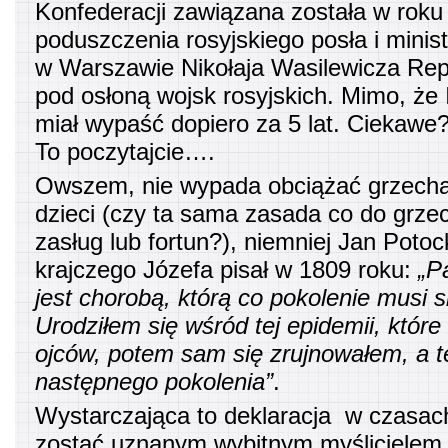
Konfederacji zawiązana została w roku
poduszczenia rosyjskiego posła i mini
w Warszawie Nikołaja Wasilewicza Rep
pod osłoną wojsk rosyjskich. Mimo, że I
miał wypaść dopiero za 5 lat. Ciekawe?
To poczytajcie….
Owszem, nie wypada obciążać grzecha
dzieci (czy ta sama zasada co do grz
zasług lub fortun?), niemniej Jan Potoc
krajczego Józefa pisał w 1809 roku:
„P
jest chorobą, którą co pokolenie musi s
Urodziłem się wśród tej epidemii, któr
ojców, potem sam się zrujnowałem, a t
następnego pokolenia”
.
Wystarczająca to deklaracja w czasac
zostać uznanym wybitnym myślicielem.