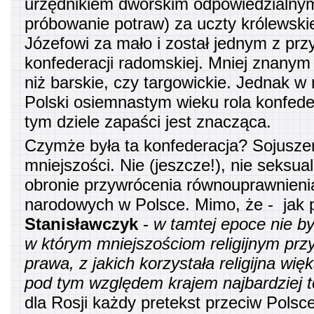
urzędnikiem dworskim odpowiedzialnym 
próbowanie potraw) za uczty królewskie
Józefowi za mało i został jednym z pr
konfederacji radomskiej. Mniej znanym
niż barskie, czy targowickie. Jednak w
Polski osiemnastym wieku rola konfede
tym dziele zapaści jest znacząca.
Czymże była ta konfederacja? Sojusze
mniejszości. Nie (jeszcze!), nie seksu
obronie przywrócenia równouprawnieni
narodowych w Polsce. Mimo, że - jak 
Stanisławczyk
-
w tamtej epoce nie by
w którym mniejszościom religijnym prz
prawa, z jakich korzystała religijna wię
pod tym względem krajem najbardziej 
dla Rosji każdy pretekst przeciw Polsce