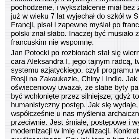
pochodzenie, i wykształcenie miał bez
już w wieku 7 lat wyjechał do szkół w S
Francji, pisał i zapewne myślał po fran
polski znał słabo. Inaczej być musiało z
francuskim nie wspomnę.
Jan Potocki po rozbiorach stał się wi
cara Aleksandra I, jego tajnym radcą, t
systemu azjatyckiego, czyli programu wi
Rosji na Zakaukazie, Chiny i Indie. Jak 
oświeceniowy uważał, że słabe byty p
być wchłonięte przez silniejsze, gdyż t
humanistyczny postęp. Jak się wydaje, n
współcześnie u nas myślenia archaicz
przeciwnie. Jest śmiałe, postępowe i w
modernizacji w imię cywilizacji. Konkre