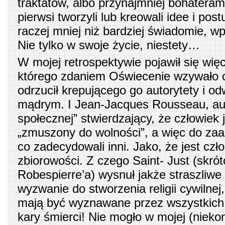
traktatów, albo przynajmniej bohateram
pierwsi tworzyli lub kreowali idee i post
raczej mniej niż bardziej świadomie, w
Nie tylko w swoje życie, niestety…
W mojej retrospektywie pojawił się wię
którego zdaniem Oświecenie wzywało c
odrzucił krepującego go autorytety i od
mądrym. I Jean-Jacques Rousseau, a
społecznej” stwierdzający, że człowiek j
„zmuszony do wolności”, a więc do za
co zadecydowali inni. Jako, że jest czł
zbiorowości. Z czego Saint- Just (skró
Robespierre’a) wysnuł jakże straszliwe
wyzwanie do stworzenia religii cywilnej
mają być wyznawane przez wszystkich
kary śmierci! Nie mogło w mojej (niekon