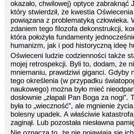
okazało, chwilowej) optyce zabraknąć J
który stwierdził, że kwestia Oświeceni
powiązana z problematyką człowieka.
zdaniem tego filozofa dekonstrukcji, k
która położyła fundamenty jednocześn
humanizm, jak i pod historyczną ideę h
Oświeceni ludzie codzienności także st
mojej retrospekcji. Byli to, dodam, że 
mniemaniu, prawdziwi giganci. Gdyby 
tego określenia (w przypadku światopog
naukowego) można było mieć nieodpart
dosłownie „złapali Pan Boga za nogi”.
była to „wieczność”, ale mgnienie życia
bolesny upadek. A właściwie katastrofa 
zaginął. Lub pozostała niesławna pamię
Nie oznacza to, że nie pojawiają się ic